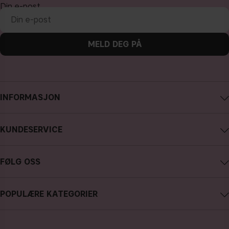
Din e-post
MELD DEG PÅ
INFORMASJON
Om CAIA Cosmetics
KUNDESERVICE
Karriere
Kontakte CAIA
Kjøpsvilkår
FØLG OSS
Angre kjøp
Personvernpolicy
Instagram
Spor min bestilling
Cookies
POPULÆRE KATEGORIER
Facebook
FAQ - anlige spørsmål og svar
Presse
nyheter
YouTube
Anmeldelser
Butikk