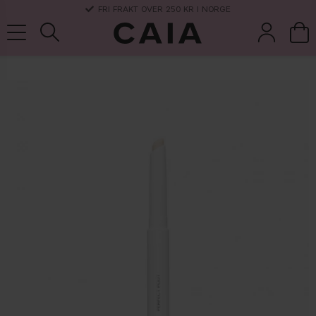
FRI FRAKT OVER 250 KR I NORGE
koster &
parfyme
kits & sets
tørrsjampo
tilbehør