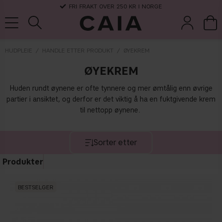
FRI FRAKT OVER 250 KR I NORGE
HUDPLEIE
HANDLE ETTER PRODUKT
ØYEKREM
ØYEKREM
koster &
parfyme
kits & sets
tørrsjampo
tilbehør
Huden rundt øynene er ofte tynnere og mer ømtålig enn øvrige
partier i ansiktet, og derfor er det viktig å ha en fuktgivende krem
til nettopp øynene.
Sorter etter
Produkter
BESTSELGER