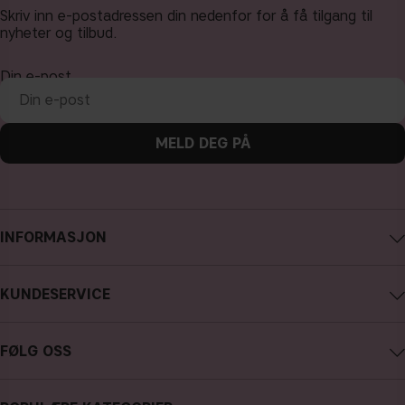
Skriv inn e-postadressen din nedenfor for å få tilgang til
nyheter og tilbud.
Din e-post
MELD DEG PÅ
INFORMASJON
Om CAIA Cosmetics
KUNDESERVICE
Karriere
Kontakte CAIA
Kjøpsvilkår
FØLG OSS
Angre kjøp
Personvernpolicy
Instagram
Spor min bestilling
Cookies