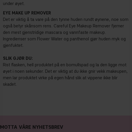
under øyet.
EYE MAKE UP REMOVER
Det er viktig å ta vare på den tynne huden rundt øynene, noe som
også betyr skånsom rens. Careful Eye Makeup Remover fjerner
den mest gjenstridige mascara og vannfaste makeup.
Ingredienser som Flower Water og panthenol gjør huden myk og
gjenfuktet.
SLIK GJØR DU:
Rist flasken, hell produktet på en bomullspad og la den ligge mot
øyet i noen sekunder. Det er viktig at du ikke gnir vekk makeupen,
men lar produktet virke på egen hånd slik at vippene ikke blir
skadet.
MOTTA VÅRE NYHETSBREV