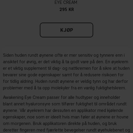
EYE CREAM
295 KR
KJØP
Siden huden rundt øynene ofte er mer sensitiv og tynnere enn i
ansiktet for øvrig, er det viktig å ta godt vare på den. En øyekrem
er et viktig supplement til dag- og nattkremen for å sikre at huden
bevarer sine gode egenskaper samt for å redusere risikoen for
for tidlig aldring. Huden rundt øynene er veldig tynn og har derfor
problemer med å ta opp molekyler fra en vanlig fuktighetskrem.
Awakening Eye Cream passer for alle hudtyper og inneholder
blant annet hyaluronsyre som tilfører fuktighet til området rundt
øynene. Vår øyekrem har dessuten en applikator med kjølende
egenskaper, noe som er ideelt hvis man føler at øynene er hovne
om morgenen. Bruk applikatoren direkte på huden, og bruk
deretter fingeren med fjærlette bevegelser rundt øyehulebenet og