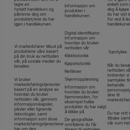
lagre en
enkelt som 
Informasjon om
forlatt handlekurv og
deg å kjøpe
produkter i
påminne deg om
du har vist 
handlekurven
produktet/ene du har
for ved å le
igjen i handlekurven.
handlekurve
Digital identifikator
Informasjon om
hvordan du bruker
Vi markedsfører tilbud på
nettsiden vår
produktene våre basert
Samtykke
Klikkhistorikk
på din bruk av nettsiden
vår, på sosiale medier du
Kjøpshistorikk
Når du besø
besøker.
nettsiden vå
Nettleser
innhenter vi 
Skjermoppløsning
Vi bruker
samtykke til
markedsføringstjenester
behandle
Informasjon om
basert på en analyse av
personoppl
hvordan du bruker
hvordan du bruker
dine til
hjemmesiden, for
nettsiden vår, gjennom
markedsfør
eksempel hvilke
informasjonskapsler,
produkter du har valgt
piksler eller lignende
å klikke på
Du har rett t
teknologier, samt
tilbake samt
informasjon som disse
De geografiske
når som hel
markedsføringstjenestene
områdene du får
har om deg.
tilgang til nettsiden