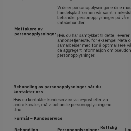
Vi deler personopplysningene dine med
handelsplattformen vår samt markeds
behandler personopplysninger på våre
databehandler.
Mottakere av
personopplysninger
Hvis du har samtykket til dette, leverer 
annonsetjeneste, for eksempel Meta o
samarbeider med for å optimalisere vår
da aggregert informasjon om pseudon
personopplysninger.
Behandling av personopplysninger når du
kontakter oss
Hvis du kontakter kundeservice via e-post eller via
andre kanaler, må vi behandle personopplysningene
dine.
Formål − Kundeservice
Rettslig
Behandling
Personopplysninger
La