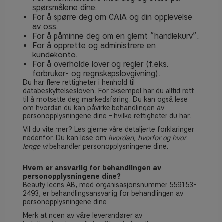
spørsmålene dine.
For å spørre deg om CAIA og din opplevelse
av oss.
For å påminne deg om en glemt ”handlekurv”.
For å opprette og administrere en
kundekonto.
For å overholde lover og regler (f.eks.
forbruker- og regnskapslovgivning).
Du har flere rettigheter i henhold til
databeskyttelsesloven. For eksempel har du alltid rett
til å motsette deg markedsføring. Du kan også lese
om hvordan du kan påvirke behandlingen av
personopplysningene dine – hvilke rettigheter du har.
Vil du vite mer? Les gjerne våre detaljerte forklaringer
nedenfor. Du kan lese om
hvordan, hvorfor og hvor
lenge vi
behandler personopplysningene dine.
Hvem er ansvarlig for behandlingen av
personopplysningene dine?
Beauty Icons AB, med organisasjonsnummer 559153-
2493, er
behandlingsansvarlig for behandlingen av
personopplysningene dine.
Merk at noen av våre leverandører av