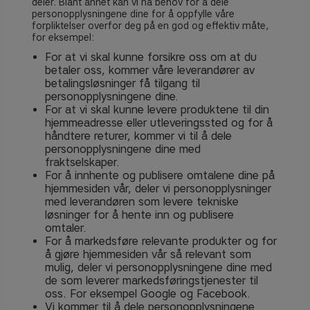
deler. Blant annet kan vi ha behov for å dele
personopplysningene dine for å oppfylle våre
forpliktelser overfor deg på en god og effektiv måte,
for eksempel:
For at vi skal kunne forsikre oss om at du
betaler oss, kommer våre leverandører av
betalingsløsninger få tilgang til
personopplysningene dine.
For at vi skal kunne levere produktene til din
hjemmeadresse eller utleveringssted og for å
håndtere returer, kommer vi til å dele
personopplysningene dine med
fraktselskaper.
For å innhente og publisere omtalene dine på
hjemmesiden vår, deler vi personopplysninger
med leverandøren som levere tekniske
løsninger for å hente inn og publisere
omtaler.
For å markedsføre relevante produkter og for
å gjøre hjemmesiden vår så relevant som
mulig, deler vi personopplysningene dine med
de som leverer markedsføringstjenester til
oss. For eksempel Google og Facebook.
Vi kommer til å dele personopplysningene