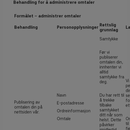
Behandling for å administrere omtaler
Formålet − administrer omtaler
Rettslig
Behandling
Personopplysninger
La
grunnlag
Samtykke
Før vi
publiserer
omtalen din,
innhenter vi
alltid
samtykke fra
Vi
deg.
pe
di
Navn
Du har rett til
se
å trekke
fo
Publisering av
E-postadresse
tilbake
et
omtalen din på
samtykket
Ordreinformasjon
nettsiden vår.
ditt når som
Omtale
Om
helst. Dette
ti
påvirker
fj
imidlertid