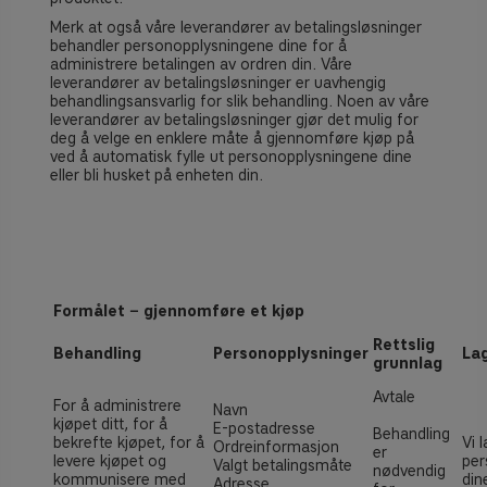
Merk at også våre leverandører av betalingsløsninger
behandler personopplysningene dine for å
administrere betalingen av ordren din. Våre
leverandører av betalingsløsninger er
uavhengig
behandlingsansvarlig
for slik behandling. Noen av våre
leverandører av betalingsløsninger gjør det mulig for
deg å velge en enklere måte å gjennomføre kjøp på
ved å automatisk fylle ut personopplysningene dine
eller bli husket på enheten din.
Formålet − gjennomføre et kjøp
Rettslig
Behandling
Personopplysninger
Lag
grunnlag
Avtale
For å administrere
Navn
kjøpet ditt, for å
E-postadresse
Behandling
bekrefte kjøpet, for å
Vi 
Ordreinformasjon
er
levere kjøpet og
per
Valgt betalingsmåte
nødvendig
kommunisere med
din
Adresse