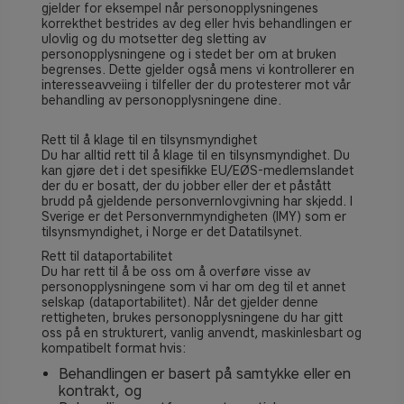
gjelder for eksempel når personopplysningenes
korrekthet bestrides av deg eller hvis behandlingen er
ulovlig og du motsetter deg sletting av
personopplysningene og i stedet ber om at bruken
begrenses.
Dette gjelder også mens vi kontrollerer en
interesseavveiing i tilfeller der du protesterer mot vår
behandling av personopplysningene dine.
Rett til å klage til en tilsynsmyndighet
Du har alltid rett til å klage til en tilsynsmyndighet. Du
kan gjøre det i det spesifikke EU/EØS-medlemslandet
der du er bosatt, der du jobber eller der et påstått
brudd på gjeldende personvernlovgivning har skjedd. I
Sverige
er det Personvernmyndigheten (IMY) som er
tilsynsmyndighet, i Norge er det Datatilsynet.
Rett til dataportabilitet
Du har rett til å be oss om å overføre visse av
personopplysningene som vi har om deg til et annet
selskap (dataportabilitet). Når det gjelder denne
rettigheten, brukes personopplysningene du har gitt
oss på en strukturert, vanlig anvendt, maskinlesbart og
kompatibelt format hvis:
Behandlingen er basert på samtykke eller en
kontrakt, og