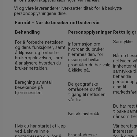
informasjonskapselerklæringen vår
[
lenke
].
Vi og våre leverandører iverksetter tiltak for å beskytte
personopplysningene dine.
Formål − Når du besøker nettsiden vår
Behandling
Personopplysninger
Rettslig g
Samtykke
For å forbedre nettsiden
Informasjon om
og dens funksjoner, samt
hvordan du bruker
å tilpasse og forbedre
hjemmesiden, for
Når du besø
brukeropplevelsen, samt
eksempel hvilke
nettsiden vå
å analysere hvordan du
produkter du har valgt
innhenter vi 
bruker nettsiden.
å klikke på.
samtykke til
behandle
personoppl
Beregning av antall
De geografiske
dine til
besøkende på
områdene du får
markedsfør
hjemmesiden.
tilgang til nettsiden
vår fra.
Du har rett t
tilbake samt
Besøkshistorikk
når som hel
Hvis du har startet et kjøp
Vår beretti
ved å skrive inn e-
interesser
E-postadresse
postadressen din, for å
for å gjøre 