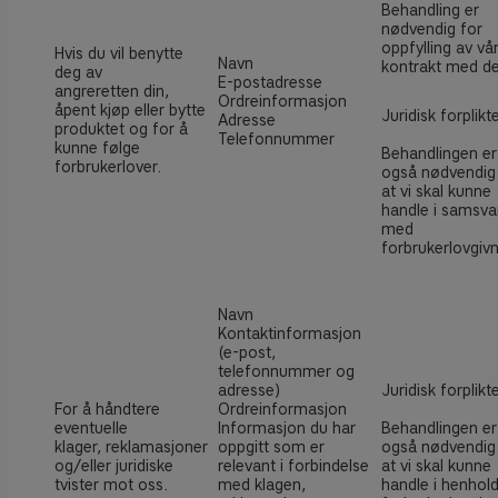
Behandling er
nødvendig for
oppfylling av vå
Hvis du vil benytte
Navn
kontrakt med d
deg av
E-postadresse
angreretten din,
Ordreinformasjon
åpent kjøp eller bytte
Juridisk forplikt
Adresse
produktet og for å
Telefonnummer
kunne følge
Behandlingen er
forbrukerlover.
også nødvendig
at vi skal kunne
handle i samsva
med
forbrukerlovgiv
Navn
Kontaktinformasjon
(e-post,
telefonnummer og
adresse)
Juridisk forplikt
For å håndtere
Ordreinformasjon
eventuelle
Informasjon du har
Behandlingen er
klager, reklamasjoner
oppgitt som er
også nødvendig
og/eller juridiske
relevant i forbindelse
at vi skal kunne
tvister mot oss.
med klagen,
handle i henhold 