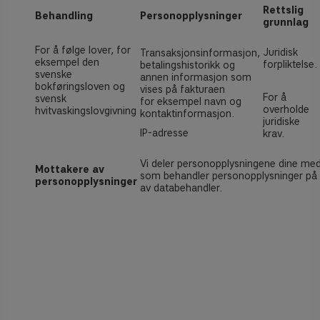
Rettslig
Behandling
Personopplysninger
grunnlag
For å følge lover, for
Juridisk
Transaksjonsinformasjon,
eksempel den
forpliktelse.
betalingshistorikk og
svenske
annen informasjon som
bokføringsloven og
vises på fakturaen
For å
svensk
for eksempel navn og
overholde
hvitvaskingslovgivning
kontaktinformasjon.
juridiske
IP-adresse
krav.
Vi deler personopplysningene dine med
Mottakere av
som behandler personopplysninger på 
personopplysninger
av databehandler.