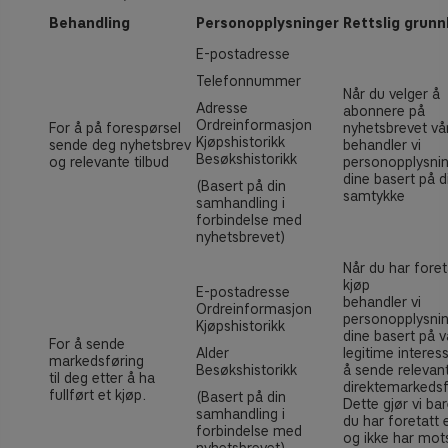
Behandling
Personopplysninger
Rettslig grunn
E-postadresse
Telefonnummer
Når du velger å
Adresse
abonnere på
Ordreinformasjon
For å på forespørsel
nyhetsbrevet vår
Kjøpshistorikk
sende deg nyhetsbrev
behandler vi
Besøkshistorikk
og relevante tilbud
personopplysni
dine basert på di
(Basert på din
samtykke
samhandling i
forbindelse med
nyhetsbrevet)
Når du har foret
kjøp
E-postadresse
behandler vi
Ordreinformasjon
personopplysni
Kjøpshistorikk
dine basert på v
For å sende
Alder
legitime interes
markedsføring
Besøkshistorikk
å sende relevan
til deg etter å ha
direktemarkedsf
fullført et kjøp.
(Basert på din
Dette gjør vi bar
samhandling i
du har foretatt 
forbindelse med
og ikke har mot