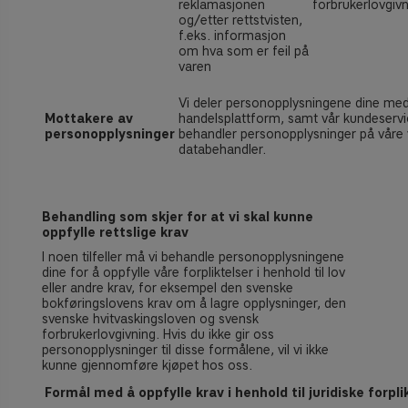
reklamasjonen
forbrukerlovgiv
og/etter rettstvisten,
f.eks. informasjon
om hva som er feil på
varen
Vi deler personopplysningene dine med
Mottakere av
handelsplattform, samt vår kundeserv
personopplysninger
behandler personopplysninger på våre
databehandler.
Behandling som skjer for at vi skal kunne
oppfylle rettslige krav
I noen tilfeller må vi behandle personopplysningene
dine for å oppfylle våre forpliktelser i henhold til lov
eller andre krav, for eksempel den svenske
bokføringslovens krav om å lagre opplysninger, den
svenske
hvitvaskingsloven
og svensk
forbrukerlovgivning. Hvis du ikke gir oss
personopplysninger til disse formålene, vil vi ikke
kunne gjennomføre kjøpet hos oss.
Formål med å oppfylle krav i henhold til juridiske forpli