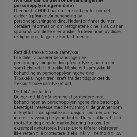
Hvordan kan du påvirke behandlingen av
personopplysningene dine?
I henhold til GDPR har du flere rettigheter når det
gjelder å påvirke vår behandling av
personopplysningene dine
. Nedenfor finner du mer
detaljert informasjon om rettighetene dine. Hvis du har
spørsmål om dette eller ønsker å utøve noen av disse
rettighetene, ta gjerne kontakt med oss.
Rett til å trekke tilbake samtykke
I de deler vi baserer behandlingen av
personopplysningene dine på samtykke, har du når
som helst rett til å trekke tilbake ditt samtykke til
behandling av personopplysningene dine.
Tilbakekallingen trer i kraft fra det tidspunktet du
trekker tilbake samtykket ditt.
Rett til å protestere
Du har rett til
å når som helst protestere mot
behandlingen av personopplysningene dine basert på
berettiget interesse med henvisning til de grunner som
er knyttet til din spesifikke situasjon. Les mer om hva
interesseavveiing betyr nedenfor. Du har alltid rett til å
motsette deg direkte markedsføring fra oss, for
eksempel nyhetsbrev. I visse andre tilfeller eksisterer
ikke retten til å protestere (f.eks. når vi i henhold til lov