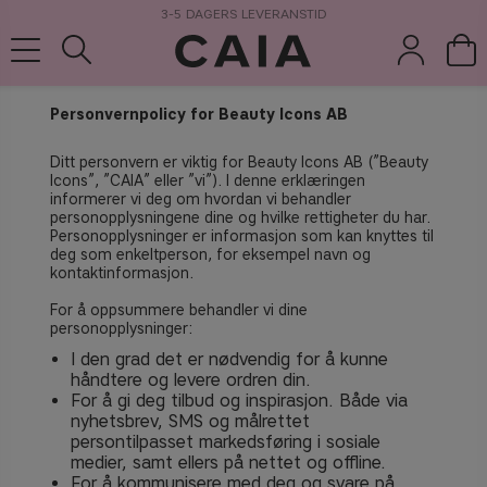
3-5 DAGERS LEVERANSTID
Personvernpolicy for Beauty Icons AB
Ditt personvern er viktig for Beauty Icons AB (”Beauty
koster &
parfyme
kits & sets
tørrsjampo
tilbehør
Icons”, ”CAIA” eller ”vi”). I denne erklæringen
informerer vi deg om hvordan vi behandler
personopplysningene dine og hvilke rettigheter du har
.
Personopplysninger er informasjon som kan knyttes til
deg som enkeltperson, for eksempel navn og
kontaktinformasjon.
For å oppsummere behandler vi dine
personopplysninger:
I den grad det er nødvendig for å kunne
håndtere og levere ordren din.
For å gi deg tilbud og inspirasjon. Både via
nyhetsbrev, SMS og målrettet
persontilpasset markedsføring i sosiale
medier, samt ellers på nettet og offline.
For å kommunisere med deg og svare på