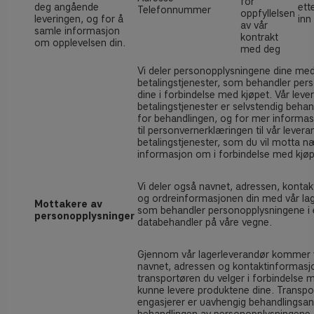
for
deg angående
ett
Telefonnummer
oppfyllelsen
leveringen, og for å
inn
av vår
samle informasjon
kontrakt
om opplevelsen din.
med deg
Vi deler personopplysningene dine me
betalingstjenester, som behandler per
dine i forbindelse med kjøpet. Vår leve
betalingstjenester er selvstendig behan
for behandlingen, og for mer informas
til personvernerklæringen til vår levera
betalingstjenester, som du vil motta 
informasjon om i forbindelse med kjøp
Vi deler også navnet, adressen, konta
og ordreinformasjonen din med vår la
Mottakere av
som behandler personopplysningene i
personopplysninger
databehandler på våre vegne.
Gjennom vår lagerleverandør kommer vi
navnet, adressen og kontaktinformasj
transportøren du velger i forbindelse 
kunne levere produktene dine. Transpo
engasjerer er uavhengig behandlingsans