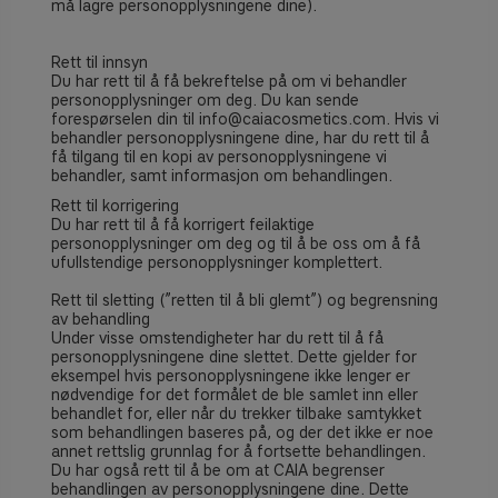
må lagre personopplysningene dine).
Rett til innsyn
Du har rett til å få bekreftelse på om vi behandler
personopplysninger om deg.
Du kan sende
forespørselen din til
info@caiacosmetics.com
. Hvis vi
behandler personopplysningene dine, har du rett til å
få tilgang til en kopi av personopplysningene vi
behandler, samt informasjon om behandlingen.
Rett til korrigering
Du har rett til å få korrigert feilaktige
personopplysninger om deg og til å be oss om å få
ufullstendige personopplysninger komplettert.
Rett til sletting (”retten til å bli glemt”) og begrensning
av behandling
Under visse omstendigheter har du rett til å få
personopplysningene dine slettet. Dette gjelder for
eksempel hvis personopplysningene ikke lenger er
nødvendige for det formålet de ble samlet inn eller
behandlet for, eller når du trekker tilbake samtykket
som behandlingen baseres på, og der det ikke er noe
annet rettslig grunnlag for å fortsette behandlingen.
Du har også rett til å be om at CAIA begrenser
behandlingen av personopplysningene dine. Dette