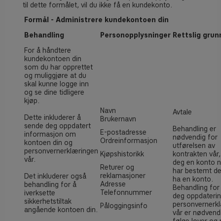
til dette formålet, vil du ikke få en kundekonto.
Formål - Administrere kundekontoen din
Behandling
Personopplysninger
Rettslig grun
For å håndtere
kundekontoen din
som du har opprettet
og muliggjøre at du
skal kunne logge inn
og se dine tidligere
kjøp.
Navn
Avtale
Dette inkluderer å
Brukernavn
sende deg oppdatert
Behandling er
E-postadresse
informasjon om
nødvendig for
Ordreinformasjon
kontoen din og
utførelsen av
personvernerklæringen
Kjøpshistorikk
kontrakten vår,
vår.
deg en konto n
Returer og
har bestemt de
reklamasjoner
Det inkluderer også
ha en konto.
Adresse
behandling for å
Behandling for
Telefonnummer
iverksette
deg oppdaterin
sikkerhetstiltak
personvernerk
Påloggingsinfo
angående kontoen din.
vår er nødvendi