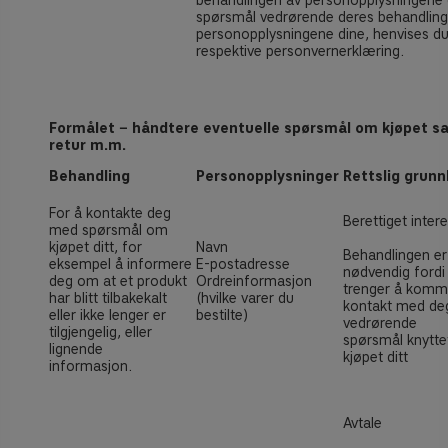
behandlingen av personopplysningene d
spørsmål vedrørende deres behandling
personopplysningene dine, henvises du 
respektive personvernerklæring.
Formålet − håndtere eventuelle spørsmål om kjøpet s
retur m.m.
Behandling
Personopplysninger
Rettslig grunn
For å kontakte deg
Berettiget inter
med spørsmål om
kjøpet ditt, for
Navn
Behandlingen er
eksempel å informere
E-postadresse
nødvendig fordi 
deg om at et produkt
Ordreinformasjon
trenger å komm
har blitt tilbakekalt
(hvilke varer du
kontakt med de
eller ikke lenger er
bestilte)
vedrørende
tilgjengelig, eller
spørsmål knyttet
lignende
kjøpet ditt
informasjon.
Avtale