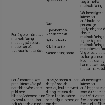
nyhetsbrevet)
deg å motta
markedsføring.
Vår berettigede
interesser
er å bruke de
Navn
personlige
opplysningene di
E-postadresse
direkte
Kjøpshistorikk
For å gjøre målrettet
markedsførings
markedsføring
Søkehistorikk
og for å gjøre
mot deg på sosiale
markedsføringe
medier og på
Klikkhistorikk
mer relevant for
tredjeparts nettsider.
Vi gjør bare dett
Samhandlingsdata
du har gjennomf
kjøp hos oss og
har motsatt deg
motta markedsf
For å markedsføre
Bildet/videoen du har
Vår berettigede
produktene våre på
delt på sosiale
interesser
nettsiden våre kan vi
medier, brukernavnet
er å legge ut ma
publisere
ditt og teksten din.
som du har mer
bildene/videoene dine
Disse kan inkludere
med vårt varem
av produktet du har
personlig informasjon
#caiacosmetics
delt på sosiale medier
om deg.
#caia eller #ia