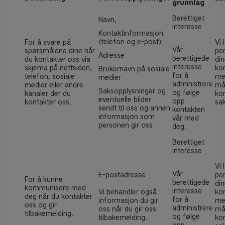
grunnlag
Berettiget
Navn,
interesse
Kontaktinformasjon
(telefon og e-post)
For å svare på
Vi 
Vår
spørsmålene dine når
pe
Adresse
berettigede
du kontakter oss via
din
interesse
skjema på nettsiden,
ko
Brukernavn på sosiale
for å
telefon, sosiale
me
medier
administrere
medier eller andre
må
Saksopplysninger og
og følge
kanaler der du
ko
eventuelle bilder
opp
kontakter oss.
sak
sendt til oss og annen
kontakten
informasjon som
vår med
personen gir oss.
deg.
Berettiget
interesse
Vi 
Vår
E-postadresse
pe
For å kunne
berettigede
din
kommunisere med
interesse
Vi behandler også
ko
deg når du kontakter
for å
informasjon du gir
me
oss og gir
administrere
oss når du gir oss
må
tilbakemelding.
og følge
tilbakemelding.
ko