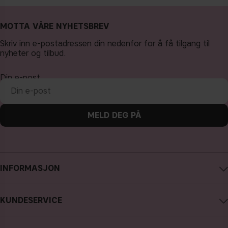
MOTTA VÅRE NYHETSBREV
Skriv inn e-postadressen din nedenfor for å få tilgang til
nyheter og tilbud.
Din e-post
MELD DEG PÅ
INFORMASJON
Om CAIA Cosmetics
KUNDESERVICE
Karriere
Kontakte CAIA
Kjøpsvilkår