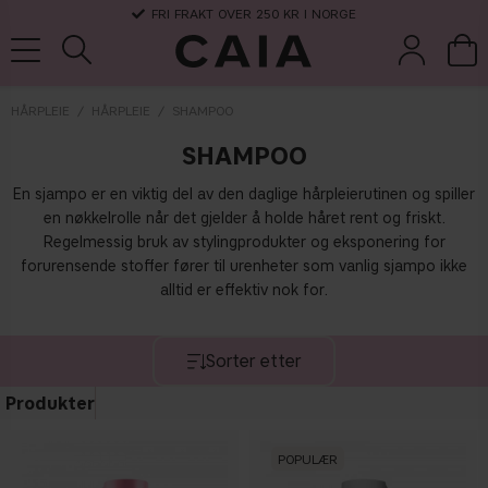
FRI FRAKT OVER 250 KR I NORGE
HÅRPLEIE
HÅRPLEIE
SHAMPOO
SHAMPOO
koster &
parfyme
kits & sets
tørrsjampo
tilbehør
En sjampo er en viktig del av den daglige hårpleierutinen og spiller
en nøkkelrolle når det gjelder å holde håret rent og friskt.
Regelmessig bruk av stylingprodukter og eksponering for
forurensende stoffer fører til urenheter som vanlig sjampo ikke
alltid er effektiv nok for.
Sorter etter
Produkter
POPULÆR