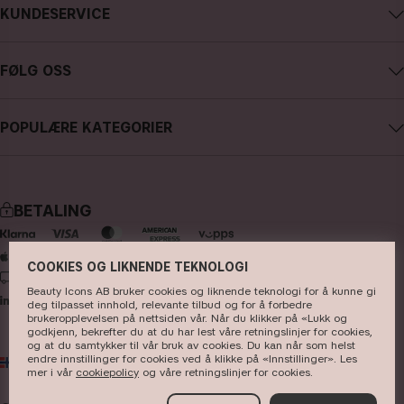
KUNDESERVICE
Karriere
Kontakte CAIA
Kjøpsvilkår
FØLG OSS
Angre kjøp
Personvernpolicy
Instagram
Spor min bestilling
Cookies
POPULÆRE KATEGORIER
Facebook
FAQ - anlige spørsmål og svar
Presse
nyheter
YouTube
Anmeldelser
Butikk
bestselgere
TikTok
BETALING
sminke
Pinterest
hudpleie
COOKIES OG LIKNENDE TEKNOLOGI
LEVERING
hårpleie
Beauty Icons AB bruker cookies og liknende teknologi for å kunne gi
deg tilpasset innhold, relevante tilbud og for å forbedre
parfyme
brukeropplevelsen på nettsiden vår. Når du klikker på «Lukk og
godkjenn, bekrefter du at du har lest våre retningslinjer for cookies,
og at du samtykker til vår bruk av cookies. Du kan når som helst
koster & tilbehør
endre innstillinger for cookies ved å klikke på «Innstillinger». Les
NO
NOK
mer i vår
cookiepolicy
og våre ​retningslinjer for cookies​.
kits & sets