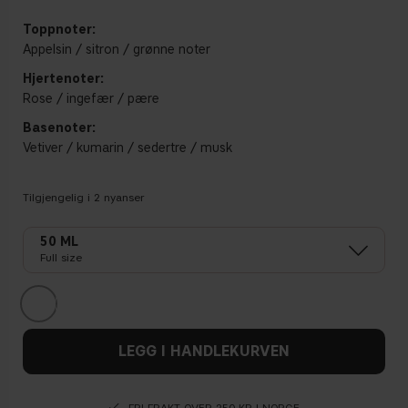
Toppnoter:
Appelsin / sitron / grønne noter
Hjertenoter:
Rose / ingefær / pære
Basenoter:
Vetiver / kumarin / sedertre / musk
Tilgjengelig i
2
nyanser
50 ML
Full size
LEGG I HANDLEKURVEN
FRI FRAKT OVER 250 KR I NORGE