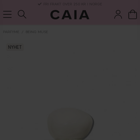
3-5 DAGERS LEVERANSTID
PARFYME
BEING MUSE
koster &
NYHET
parfyme
kits & sets
tørrsjampo
tilbehør