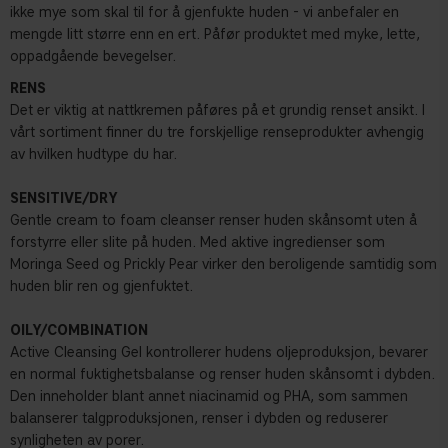
ikke mye som skal til for å gjenfukte huden - vi anbefaler en
mengde litt større enn en ert. Påfør produktet med myke, lette,
oppadgående bevegelser.
RENS
Det er viktig at nattkremen påføres på et grundig renset ansikt. I
vårt sortiment finner du tre forskjellige renseprodukter avhengig
av hvilken hudtype du har.
SENSITIVE/DRY
Gentle cream to foam cleanser renser huden skånsomt uten å
forstyrre eller slite på huden. Med aktive ingredienser som
Moringa Seed og Prickly Pear virker den beroligende samtidig som
huden blir ren og gjenfuktet.
OILY/COMBINATION
Active Cleansing Gel kontrollerer hudens oljeproduksjon, bevarer
en normal fuktighetsbalanse og renser huden skånsomt i dybden.
Den inneholder blant annet niacinamid og PHA, som sammen
balanserer talgproduksjonen, renser i dybden og reduserer
synligheten av porer.