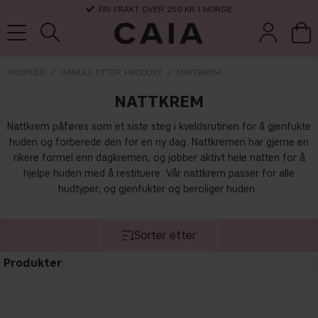
FRI FRAKT OVER 250 KR I NORGE
HUDPLEIE
HANDLE ETTER PRODUKT
NATTKREM
NATTKREM
koster &
parfyme
kits & sets
tørrsjampo
tilbehør
Nattkrem påføres som et siste steg i kveldsrutinen for å gjenfukte
huden og forberede den for en ny dag. Nattkremen har gjerne en
rikere formel enn dagkremen, og jobber aktivt hele natten for å
hjelpe huden med å restituere. Vår nattkrem passer for alle
hudtyper, og gjenfukter og beroliger huden.
Sorter etter
Produkter