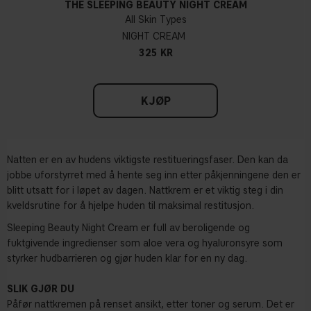
THE SLEEPING BEAUTY NIGHT CREAM
All Skin Types
NIGHT CREAM
325 KR
KJØP
Natten er en av hudens viktigste restitueringsfaser. Den kan da
jobbe uforstyrret med å hente seg inn etter påkjenningene den er
blitt utsatt for i løpet av dagen. Nattkrem er et viktig steg i din
kveldsrutine for å hjelpe huden til maksimal restitusjon.
Sleeping Beauty Night Cream er full av beroligende og
fuktgivende ingredienser som aloe vera og hyaluronsyre som
styrker hudbarrieren og gjør huden klar for en ny dag.
SLIK GJØR DU
Påfør nattkremen på renset ansikt, etter toner og serum. Det er