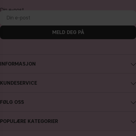
Din e-post
MELD DEG PÅ
INFORMASJON
Om CAIA Cosmetics
KUNDESERVICE
Karriere
Kontakte CAIA
Kjøpsvilkår
FØLG OSS
Angre kjøp
Personvernpolicy
Instagram
Spor min bestilling
Cookies
POPULÆRE KATEGORIER
Facebook
FAQ - anlige spørsmål og svar
Presse
nyheter
YouTube