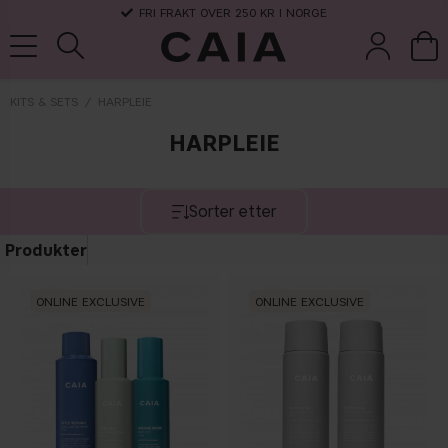
FRI FRAKT OVER 250 KR I NORGE
KITS & SETS
HARPLEIE
HARPLEIE
koster &
parfyme
kits & sets
tørrsjampo
tilbehør
Sorter etter
Produkter
ONLINE EXCLUSIVE
ONLINE EXCLUSIVE