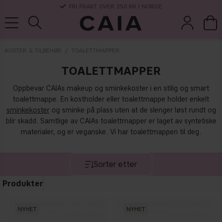
3-5 DAGERS LEVERANSTID
KOSTER & TILBEHØR
TOALETTMAPPER
TOALETTMAPPER
koster &
parfyme
kits & sets
tørrsjampo
tilbehør
Oppbevar CAIAs makeup og sminkekoster i en stilig og smart
toalettmappe. En kostholder eller toalettmappe holder enkelt
sminkekoster
og sminke på plass uten at de slenger løst rundt og
blir skadd. Samtlige av CAIAs toalettmapper er laget av syntetiske
materialer, og er veganske. Vi har toalettmappen til deg.
Sorter etter
Produkter
NYHET
NYHET