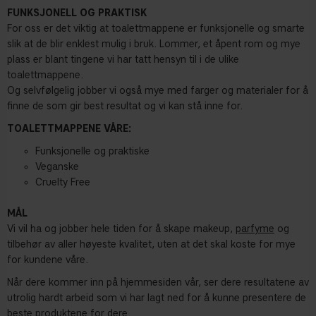
FUNKSJONELL OG PRAKTISK
For oss er det viktig at toalettmappene er funksjonelle og smarte
slik at de blir enklest mulig i bruk. Lommer, et åpent rom og mye
plass er blant tingene vi har tatt hensyn til i de ulike
toalettmappene.
Og selvfølgelig jobber vi også mye med farger og materialer for å
finne de som gir best resultat og vi kan stå inne for.
TOALETTMAPPENE VÅRE:
Funksjonelle og praktiske
Veganske
Cruelty Free
MÅL
Vi vil ha og jobber hele tiden for å skape makeup,
parfyme
og
tilbehør av aller høyeste kvalitet, uten at det skal koste for mye
for kundene våre.
Når dere kommer inn på hjemmesiden vår, ser dere resultatene av
utrolig hardt arbeid som vi har lagt ned for å kunne presentere de
beste produktene for dere.