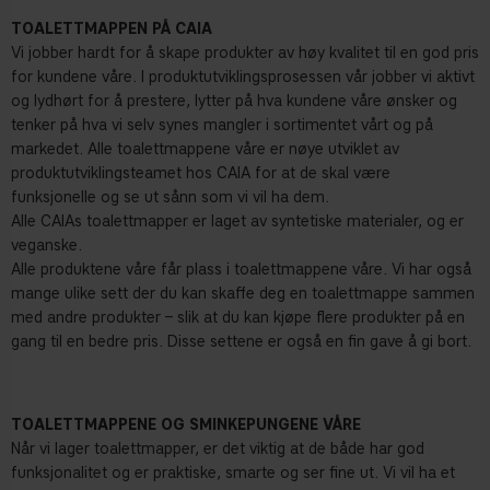
TOALETTMAPPEN PÅ CAIA
Vi jobber hardt for å skape produkter av høy kvalitet til en god pris
for kundene våre. I produktutviklingsprosessen vår jobber vi aktivt
og lydhørt for å prestere, lytter på hva kundene våre ønsker og
tenker på hva vi selv synes mangler i sortimentet vårt og på
markedet. Alle toalettmappene våre er nøye utviklet av
produktutviklingsteamet hos CAIA for at de skal være
funksjonelle og se ut sånn som vi vil ha dem.
Alle CAIAs toalettmapper er laget av syntetiske materialer, og er
veganske.
Alle produktene våre får plass i toalettmappene våre. Vi har også
mange ulike sett der du kan skaffe deg en toalettmappe sammen
med andre produkter – slik at du kan kjøpe flere produkter på en
gang til en bedre pris. Disse settene er også en fin gave å gi bort.
TOALETTMAPPENE OG SMINKEPUNGENE VÅRE
Når vi lager toalettmapper, er det viktig at de både har god
funksjonalitet og er praktiske, smarte og ser fine ut. Vi vil ha et