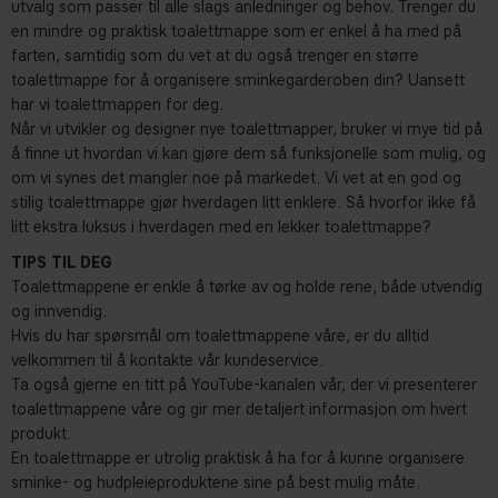
utvalg som passer til alle slags anledninger og behov. Trenger du
en mindre og praktisk toalettmappe som er enkel å ha med på
farten, samtidig som du vet at du også trenger en større
toalettmappe for å organisere sminkegarderoben din? Uansett
har vi toalettmappen for deg.
Når vi utvikler og designer nye toalettmapper, bruker vi mye tid på
å finne ut hvordan vi kan gjøre dem så funksjonelle som mulig, og
om vi synes det mangler noe på markedet. Vi vet at en god og
stilig toalettmappe gjør hverdagen litt enklere. Så hvorfor ikke få
litt ekstra luksus i hverdagen med en lekker toalettmappe?
TIPS TIL DEG
Toalettmappene er enkle å tørke av og holde rene, både utvendig
og innvendig.
Hvis du har spørsmål om toalettmappene våre, er du alltid
velkommen til å kontakte vår kundeservice.
Ta også gjerne en titt på YouTube-kanalen vår, der vi presenterer
toalettmappene våre og gir mer detaljert informasjon om hvert
produkt.
En toalettmappe er utrolig praktisk å ha for å kunne organisere
sminke- og hudpleieproduktene sine på best mulig måte.