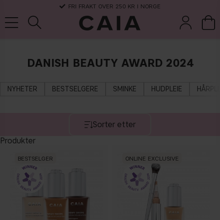
FRI FRAKT OVER 250 KR I NORGE
DANISH BEAUTY AWARD 2024
koster &
parfyme
kits & sets
tørrsjampo
tilbehør
NYHETER
BESTSELGERE
SMINKE
HUDPLEIE
HÅRPLE
Sorter etter
Produkter
BESTSELGER
ONLINE EXCLUSIVE