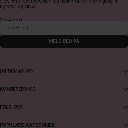
Skriv inn e-postadressen din nedenfor for å få tilgang til
nyheter og tilbud.
Din e-post
MELD DEG PÅ
INFORMASJON
Om CAIA Cosmetics
KUNDESERVICE
Karriere
Kontakte CAIA
Kjøpsvilkår
FØLG OSS
Angre kjøp
Personvernpolicy
Instagram
Spor min bestilling
Cookies
POPULÆRE KATEGORIER