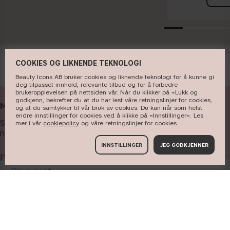
COOKIES OG LIKNENDE TEKNOLOGI
Beauty Icons AB bruker cookies og liknende teknologi for å kunne gi
deg tilpasset innhold, relevante tilbud og for å forbedre
brukeropplevelsen på nettsiden vår. Når du klikker på «Lukk og
godkjenn, bekrefter du at du har lest våre retningslinjer for cookies,
MOTTA VÅRE NYHETSBREV
og at du samtykker til vår bruk av cookies. Du kan når som helst
endre innstillinger for cookies ved å klikke på «Innstillinger». Les
Skriv inn e-postadressen din nedenfor for å få tilgang til
mer i vår
cookiepolicy
og våre ​retningslinjer for cookies​.
nyheter og tilbud.
INNSTILLINGER
JEG GODKJENNER
Din e-post
MELD DEG PÅ