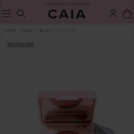
3-5 DAGERS LEVERANSTID
SMINKE
ANSIKT
BLUSH
HOT TOAST
koster &
BESTSELGER
parfyme
kits & sets
tørrsjampo
tilbehør