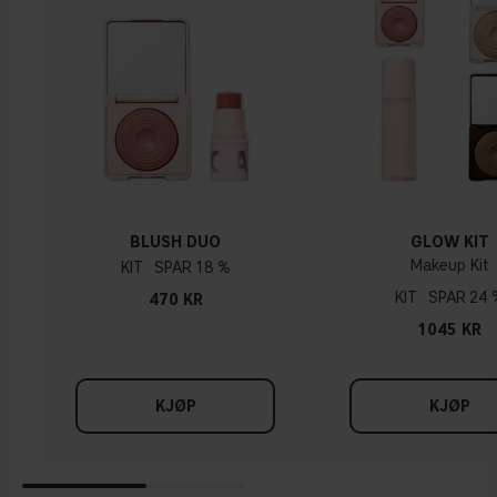
Subtilt skimmer
Soft focus-finish
Varm undertone
Smelter lett inn
Gul, olivenfarget eller gyllen hud
Prisma-teknologi
Vegansk
4.5 g / 0.16 oz
BLUSH DUO
GLOW KIT
Makeup Kit
KIT
18 %
KIT
24 
470 KR
1045 KR
KJØP
KJØP