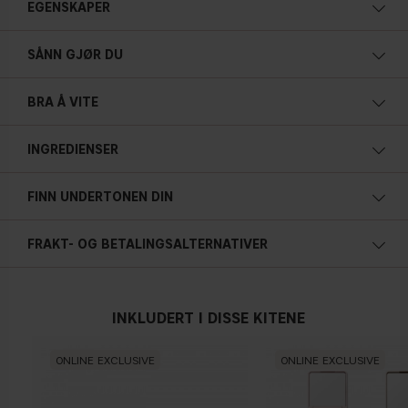
EGENSKAPER
Silkemyk
SÅNN GJØR DU
Byggbar
Kremet
BRA Å VITE
Subtilt skimmer
Soft focus-finish
INGREDIENSER
Smelter lett inn
Prisma-teknologi
FINN UNDERTONEN DIN
Vegansk
Kald undertone
4.5 g / 0.16 oz
FRAKT- OG BETALINGSALTERNATIVER
Blå, rosa eller rødlig hud
Bronzer/blush-hybrid
Solkysset look
INKLUDERT I DISSE KITENE
For bruk i hele ansiktet og på kroppen
Nøytral
Silkemyk
ONLINE EXCLUSIVE
ONLINE EXCLUSIVE
Byggbar
Kremet