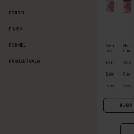
FORDEL
SOFT 
Blush 
FINISH
295 
FORMEL
Sømløs påføri
Naturl
fuktighetsgiv
hude
FARGEUTVALG
Lett dewy fini
Strål
Balm
Pudd
5 nyanser
5 nya
KJØP