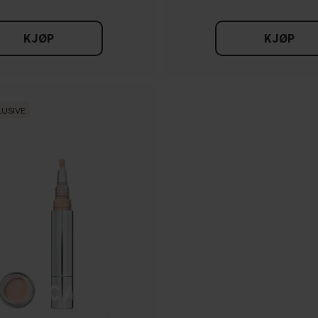
KJØP
KJØP
LUSIVE