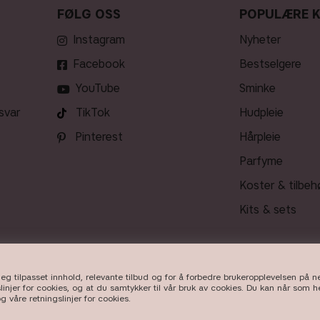
FØLG OSS
POPULÆRE 
Instagram
nyheter
Facebook
bestselgere
YouTube
sminke
svar
TikTok
hudpleie
Pinterest
hårpleie
parfyme
koster & tilbeh
kits & sets
g tilpasset innhold, relevante tilbud og for å forbedre brukeropplevelsen på n
LEVERING
linjer for cookies, og at du samtykker til vår bruk av cookies. Du kan når som he
g våre ​retningslinjer for cookies​.