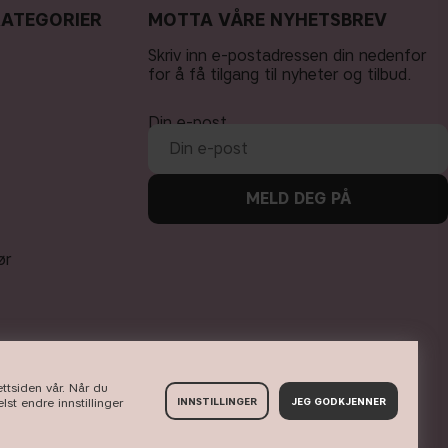
KATEGORIER
MOTTA VÅRE NYHETSBREV
Skriv inn e-postadressen din nedenfor
for å få tilgang til nyheter og tilbud.
Din e-post
MELD DEG PÅ
ør
ettsiden vår. Når du
lst endre innstillinger
INNSTILLINGER
JEG GODKJENNER