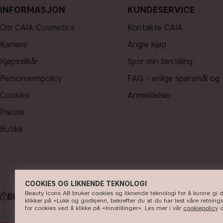
INFORMASJON
KUNDESERVICE
Om CAIA Cosmetics
Kontakte CAIA
Karriere
Angre kjøp
Kjøpsvilkår
Spor min bestilling
Personvernpolicy
FAQ - anlige spørsmål og 
Cookies
Anmeldelser
Presse
Butikk
COOKIES OG LIKNENDE TEKNOLOGI
Beauty Icons AB bruker cookies og liknende teknologi for å kunne gi de
BETALING
klikker på «Lukk og godkjenn, bekrefter du at du har lest våre retnings
for cookies ved å klikke på «Innstillinger». Les mer i vår
cookiepolicy
o