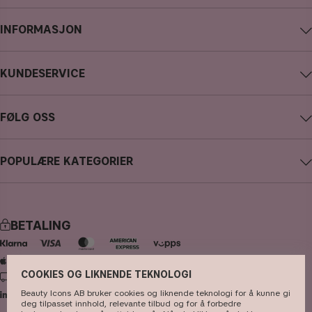
INFORMASJON
Om CAIA Cosmetics
KUNDESERVICE
Karriere
Kontakte CAIA
Kjøpsvilkår
FØLG OSS
Angre kjøp
Personvernpolicy
Instagram
Spor min bestilling
Cookies
POPULÆRE KATEGORIER
Facebook
FAQ - anlige spørsmål og svar
Presse
nyheter
YouTube
Anmeldelser
Butikk
bestselgere
TikTok
BETALING
sminke
Pinterest
hudpleie
COOKIES OG LIKNENDE TEKNOLOGI
LEVERING
hårpleie
Beauty Icons AB bruker cookies og liknende teknologi for å kunne gi
deg tilpasset innhold, relevante tilbud og for å forbedre
parfyme