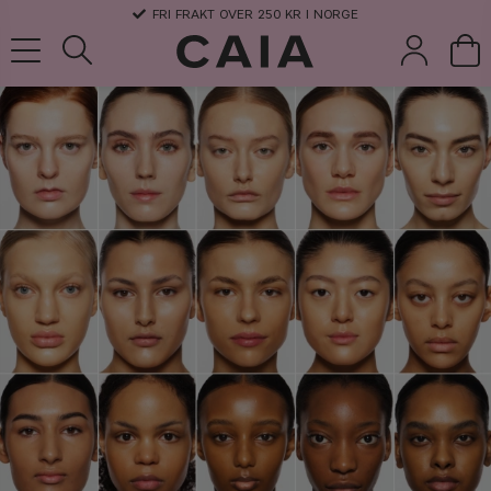
3-5 DAGERS LEVERANSTID
koster &
parfyme
kits & sets
tørrsjampo
tilbehør