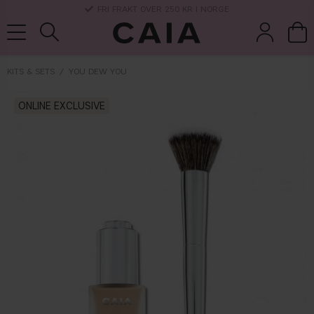
3-5 DAGERS LEVERANSTID
KITS & SETS
YOU DEW YOU
koster &
ONLINE EXCLUSIVE
parfyme
kits & sets
tørrsjampo
tilbehør