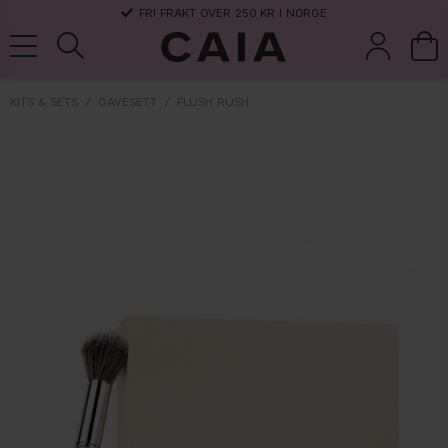
FRI FRAKT OVER 250 KR I NORGE
KITS & SETS
GAVESETT
FLUSH RUSH
koster &
parfyme
kits & sets
tørrsjampo
tilbehør