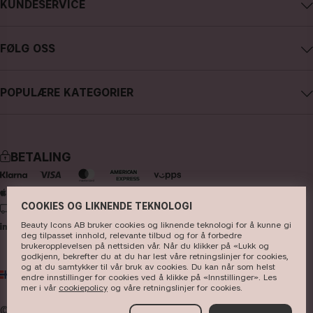
KUNDESERVICE
Karriere
Kontakte CAIA
Kjøpsvilkår
FØLG OSS
Angre kjøp
Personvernpolicy
Instagram
Spor min bestilling
Cookies
POPULÆRE KATEGORIER
Facebook
FAQ - anlige spørsmål og svar
Presse
nyheter
YouTube
Anmeldelser
Butikk
bestselgere
TikTok
BETALING
sminke
Pinterest
hudpleie
COOKIES OG LIKNENDE TEKNOLOGI
LEVERING
hårpleie
Beauty Icons AB bruker cookies og liknende teknologi for å kunne gi
deg tilpasset innhold, relevante tilbud og for å forbedre
parfyme
brukeropplevelsen på nettsiden vår. Når du klikker på «Lukk og
godkjenn, bekrefter du at du har lest våre retningslinjer for cookies,
koster & tilbehør
og at du samtykker til vår bruk av cookies. Du kan når som helst
NO
NOK
endre innstillinger for cookies ved å klikke på «Innstillinger». Les
kits & sets
mer i vår
cookiepolicy
og våre ​retningslinjer for cookies​.
© 2026
Beauty Icons AB. Vi bruker informasjonskapsler -