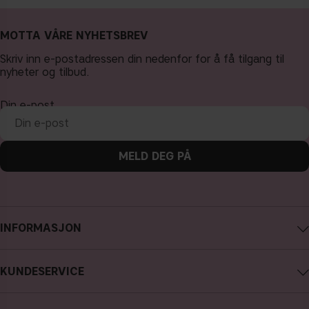
MOTTA VÅRE NYHETSBREV
Skriv inn e-postadressen din nedenfor for å få tilgang til
nyheter og tilbud.
Din e-post
MELD DEG PÅ
INFORMASJON
Om CAIA Cosmetics
KUNDESERVICE
Karriere
Kontakte CAIA
Kjøpsvilkår