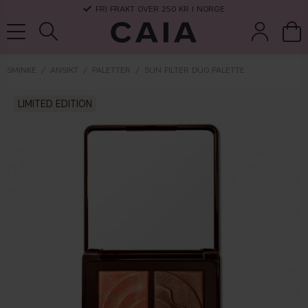
FRI FRAKT OVER 250 KR I NORGE
SMINKE
ANSIKT
PALETTER
SUN FILTER DUO PALETTE
koster &
LIMITED EDITION
parfyme
kits & sets
tørrsjampo
tilbehør