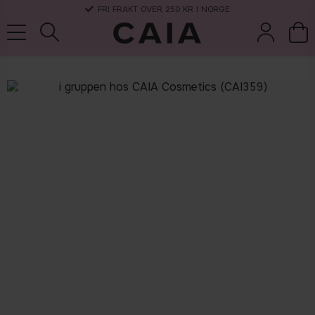
FRI FRAKT OVER 250 KR I NORGE
koster &
parfyme
kits & sets
tørrsjampo
tilbehør