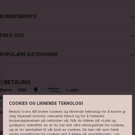
Om CAIA Cosmetics
KUNDESERVICE
Karriere
Kontakte CAIA
Kjøpsvilkår
FØLG OSS
Angre kjøp
Personvernpolicy
Instagram
Spor min bestilling
Cookies
POPULÆRE KATEGORIER
Facebook
FAQ - anlige spørsmål og svar
Presse
nyheter
YouTube
Anmeldelser
Butikk
bestselgere
TikTok
BETALING
sminke
Pinterest
hudpleie
COOKIES OG LIKNENDE TEKNOLOGI
LEVERING
hårpleie
Beauty Icons AB bruker cookies og liknende teknologi for å kunne gi
deg tilpasset innhold, relevante tilbud og for å forbedre
parfyme
brukeropplevelsen på nettsiden vår. Når du klikker på «Lukk og
godkjenn, bekrefter du at du har lest våre retningslinjer for cookies,
koster & tilbehør
og at du samtykker til vår bruk av cookies. Du kan når som helst
NO
NOK
endre innstillinger for cookies ved å klikke på «Innstillinger». Les