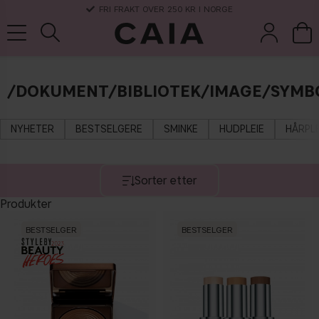
/DOKUMENT/BIBLIOTEK/IMAGE/SYMBO
koster &
parfyme
kits & sets
tørrsjampo
tilbehør
NYHETER
BESTSELGERE
SMINKE
HUDPLEIE
HÅRPLE
Sorter etter
Produkter
BESTSELGER
BESTSELGER