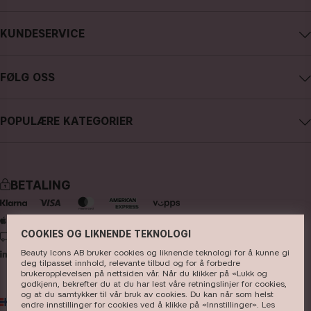
Om CAIA Cosmetics
KUNDESERVICE
Karriere
Kontakte CAIA
Kjøpsvilkår
FØLG OSS
Angre kjøp
Personvernpolicy
Instagram
Spor min bestilling
Cookies
POPULÆRE KATEGORIER
Facebook
FAQ - anlige spørsmål og svar
Presse
nyheter
YouTube
Anmeldelser
Butikk
bestselgere
TikTok
BETALING
sminke
Pinterest
hudpleie
COOKIES OG LIKNENDE TEKNOLOGI
LEVERING
hårpleie
Beauty Icons AB bruker cookies og liknende teknologi for å kunne gi
deg tilpasset innhold, relevante tilbud og for å forbedre
parfyme
brukeropplevelsen på nettsiden vår. Når du klikker på «Lukk og
godkjenn, bekrefter du at du har lest våre retningslinjer for cookies,
koster & tilbehør
og at du samtykker til vår bruk av cookies. Du kan når som helst
NO
NOK
endre innstillinger for cookies ved å klikke på «Innstillinger». Les